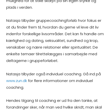
mulighed for at stille skarpt på sin egen styrke og
plads i verden.
Natasja tilbyder gruppecoachingforløb hvor fokus er
at du finder frem til, hvordan du gerne vil leve dit liv
indenfor forskellige livsområder. Det kan fx handle om
kærlighed og dating, seksualitet, sundhed og krop,
venskaber og nære relationer eller spiritualitet. De
enkelte temaer tilrettelægges i samarbejde med
deltagerne i gruppeforløbet.
Natasja tilbyder også individuel coaching. Gå ind på
www.zun.dk
for flere informationer om individuel
coaching.
Hendes tilgang til coaching er ud fra den tanke, at
forandringer sker, når man ved hvilke skridt, man skal